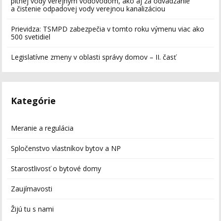
pitnej vody verejným vodovodom, ako aj za odvádzanie
a čistenie odpadovej vody verejnou kanalizáciou
Prievidza: TSMPD zabezpečia v tomto roku výmenu viac ako
500 svetidiel
Legislatívne zmeny v oblasti správy domov – II. časť
Kategórie
Meranie a regulácia
Spločenstvo vlastníkov bytov a NP
Starostlivosť o bytové domy
Zaujímavosti
Žijú tu s nami