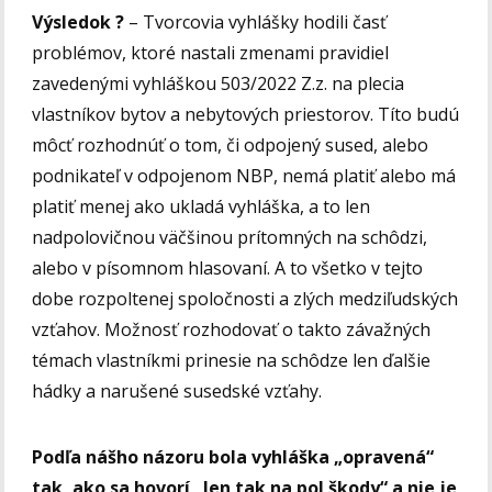
Výsledok ?
– Tvorcovia vyhlášky hodili časť
problémov, ktoré nastali zmenami pravidiel
zavedenými vyhláškou 503/2022 Z.z. na plecia
vlastníkov bytov a nebytových priestorov. Títo budú
môcť rozhodnúť o tom, či odpojený sused, alebo
podnikateľ v odpojenom NBP, nemá platiť alebo má
platiť menej ako ukladá vyhláška, a to len
nadpolovičnou väčšinou prítomných na schôdzi,
alebo v písomnom hlasovaní. A to všetko v tejto
dobe rozpoltenej spoločnosti a zlých medziľudských
vzťahov. Možnosť rozhodovať o takto závažných
témach vlastníkmi prinesie na schôdze len ďalšie
hádky a narušené susedské vzťahy.
Podľa nášho názoru bola vyhláška „opravená“
tak, ako sa hovorí „len tak na pol škody“ a nie je