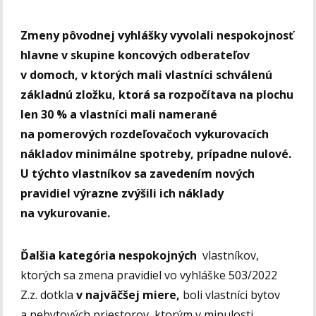
Zmeny pôvodnej vyhlášky vyvolali nespokojnosť
hlavne v skupine koncových odberateľov
v domoch, v ktorých mali vlastníci schválenú
základnú zložku, ktorá sa rozpočítava na plochu
len 30 % a vlastníci mali namerané
na pomerových rozdeľovačoch vykurovacích
nákladov minimálne spotreby, prípadne nulové.
U týchto vlastníkov sa zavedením nových
pravidiel výrazne zvýšili ich náklady
na vykurovanie.
Ďalšia kategória nespokojných
vlastníkov,
ktorých sa zmena pravidiel vo vyhláške 503/2022
Z.z. dotkla
v najväčšej miere
,
boli vlastníci bytov
a nebytových priestorov, ktorým v minulosti