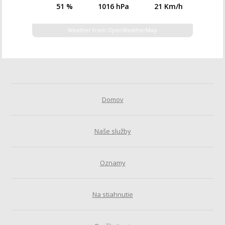
51 %
1016 hPa
21 Km/h
Weather from OpenWeatherMap
Domov
Naše služby
Oznamy
Na stiahnutie