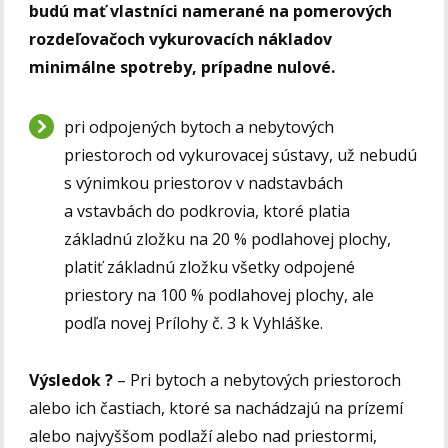
budú mať vlastníci namerané na pomerových
rozdeľovačoch vykurovacích nákladov
minimálne spotreby, prípadne nulové.
pri odpojených bytoch a nebytových
priestoroch od vykurovacej sústavy, už nebudú
s výnimkou priestorov v nadstavbách
a vstavbách do podkrovia, ktoré platia
základnú zložku na 20 % podlahovej plochy,
platiť základnú zložku všetky odpojené
priestory na 100 % podlahovej plochy, ale
podľa novej Prílohy č. 3 k Vyhláške.
Výsledok ?
– Pri bytoch a nebytových priestoroch
alebo ich častiach, ktoré sa nachádzajú na prízemí
alebo najvyššom podlaží alebo nad priestormi,