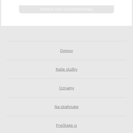
Weather from OpenWeatherMap
Domov
Naše služby
Oznamy
Na stiahnutie
Prečítajte si