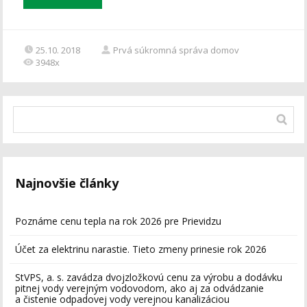
25.10. 2018
Prvá súkromná správa domov
3948x
Najnovšie články
Poznáme cenu tepla na rok 2026 pre Prievidzu
Účet za elektrinu narastie. Tieto zmeny prinesie rok 2026
StVPS, a. s. zavádza dvojzložkovú cenu za výrobu a dodávku
pitnej vody verejným vodovodom, ako aj za odvádzanie
a čistenie odpadovej vody verejnou kanalizáciou