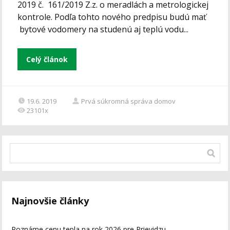
2019 č. 161/2019 Z.z. o meradlách a metrologickej
kontrole. Podľa tohto nového predpisu budú mať
bytové vodomery na studenú aj teplú vodu...
Celý článok
19.6. 2019
Prvá súkromná správa domov
23101x
Najnovšie články
Poznáme cenu tepla na rok 2026 pre Prievidzu