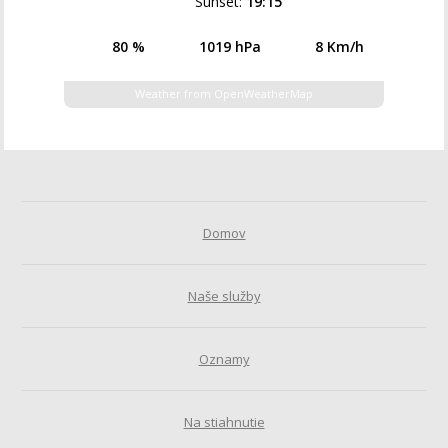
Sunset:
19:15
80 %
1019 hPa
8 Km/h
Weather from OpenWeatherMap
Domov
Naše služby
Oznamy
Na stiahnutie