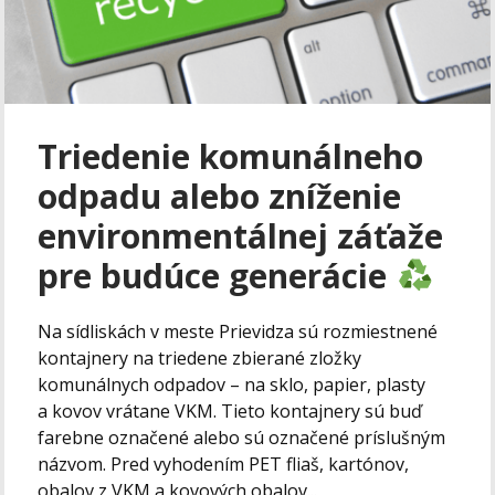
Triedenie komunálneho
odpadu alebo zníženie
environmentálnej záťaže
pre budúce generácie
Na sídliskách v meste Prievidza sú rozmiestnené
kontajnery na triedene zbierané zložky
komunálnych odpadov – na sklo, papier, plasty
a kovov vrátane VKM. Tieto kontajnery sú buď
farebne označené alebo sú označené príslušným
názvom. Pred vyhodením PET fliaš, kartónov,
obalov z VKM a kovových obalov...