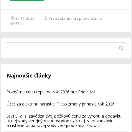
30.11. 2025
Prvá súkromná správa domov
534x
Najnovšie články
Poznáme cenu tepla na rok 2026 pre Prievidzu
Účet za elektrinu narastie. Tieto zmeny prinesie rok 2026
StVPS, a. s. zavádza dvojzložkovú cenu za výrobu a dodávku
pitnej vody verejným vodovodom, ako aj za odvádzanie
a čistenie odpadovej vody verejnou kanalizáciou