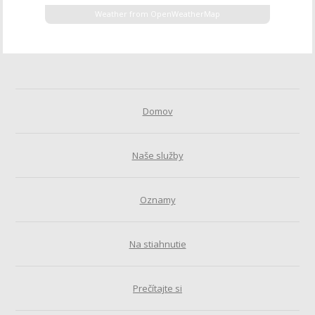
Weather from OpenWeatherMap
Domov
Naše služby
Oznamy
Na stiahnutie
Prečítajte si