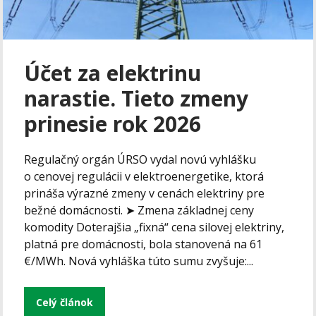
Účet za elektrinu
narastie. Tieto zmeny
prinesie rok 2026
Regulačný orgán ÚRSO vydal novú vyhlášku
o cenovej regulácii v elektroenergetike, ktorá
prináša výrazné zmeny v cenách elektriny pre
bežné domácnosti. ➤ Zmena základnej ceny
komodity Doterajšia „fixná“ cena silovej elektriny,
platná pre domácnosti, bola stanovená na 61
€/MWh. Nová vyhláška túto sumu zvyšuje:...
Celý článok