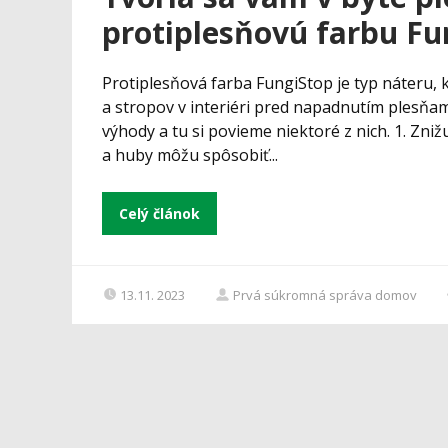
protiplesňovú farbu F
Protiplesňová farba FungiStop je typ náteru, 
a stropov v interiéri pred napadnutím plesňa
výhody a tu si povieme niektoré z nich. 1. Zniž
a huby môžu spôsobiť...
Celý článok
13.11. 2023
Prvá súkromná správa domov