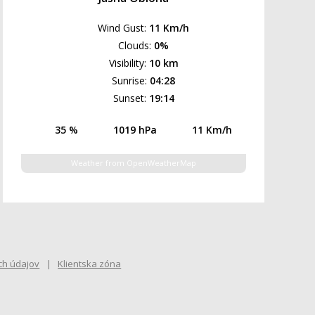
Wind Gust:
11 Km/h
Clouds:
0%
Visibility:
10 km
Sunrise:
04:28
Sunset:
19:14
35 %
1019 hPa
11 Km/h
Weather from OpenWeatherMap
ch údajov
Klientska zóna