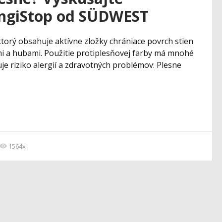
ungiStop od SÜDWEST
ktorý obsahuje aktívne zložky chrániace povrch stien
mi a hubami. Použitie protiplesňovej farby má mnohé
uje riziko alergií a zdravotných problémov: Plesne
1564x