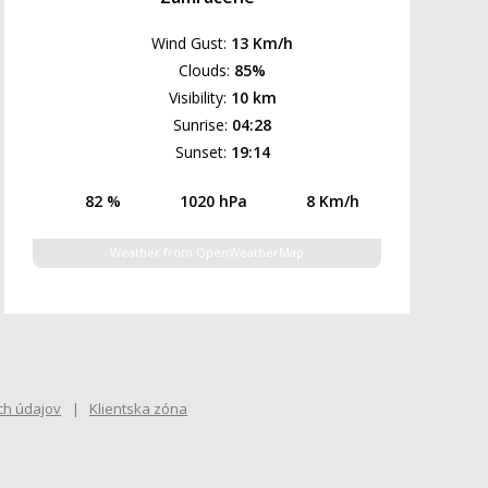
Wind Gust:
13 Km/h
Clouds:
85%
Visibility:
10 km
Sunrise:
04:28
Sunset:
19:14
82 %
1020 hPa
8 Km/h
Weather from OpenWeatherMap
ch údajov
Klientska zóna