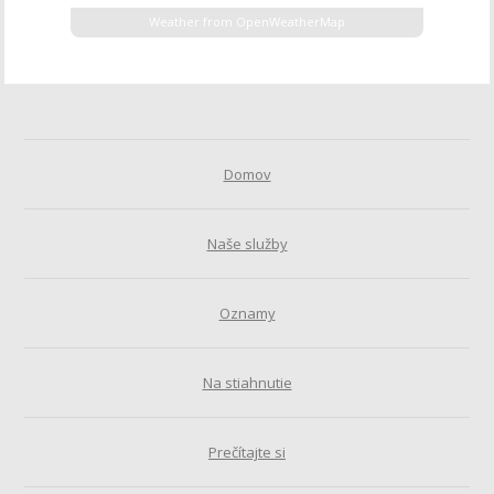
Weather from OpenWeatherMap
Domov
Naše služby
Oznamy
Na stiahnutie
Prečítajte si