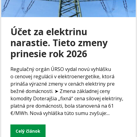
Účet za elektrinu
narastie. Tieto zmeny
prinesie rok 2026
Regulačný orgán ÚRSO vydal novú vyhlášku
o cenovej regulácii v elektroenergetike, ktorá
prináša výrazné zmeny v cenách elektriny pre
bežné domácnosti. ➤ Zmena základnej ceny
komodity Doterajšia „fixná“ cena silovej elektriny,
platná pre domácnosti, bola stanovená na 61
€/MWh. Nová vyhláška túto sumu zvyšuje:...
Celý článok