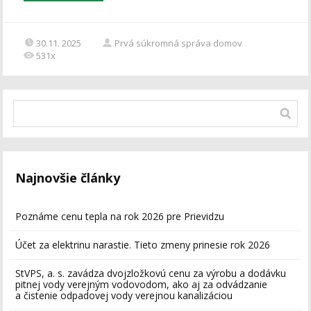
30.11. 2025
Prvá súkromná správa domov
531x
Najnovšie články
Poznáme cenu tepla na rok 2026 pre Prievidzu
Účet za elektrinu narastie. Tieto zmeny prinesie rok 2026
StVPS, a. s. zavádza dvojzložkovú cenu za výrobu a dodávku
pitnej vody verejným vodovodom, ako aj za odvádzanie
a čistenie odpadovej vody verejnou kanalizáciou